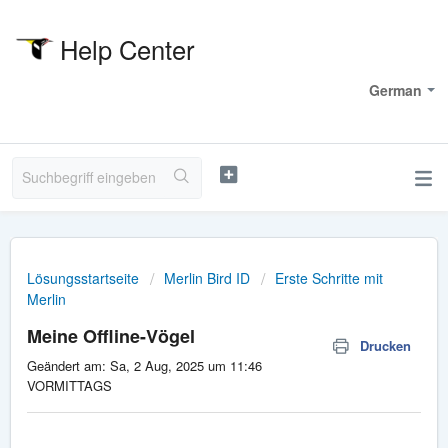
Help Center
Willkommen
German
Lösungsstartseite
Merlin Bird ID
Erste Schritte mit
Merlin
Meine Offline-Vögel
Drucken
Geändert am: Sa, 2 Aug, 2025 um 11:46
VORMITTAGS