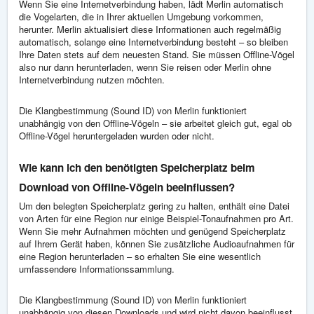
Wenn Sie eine Internetverbindung haben, lädt Merlin automatisch
die Vogelarten, die in Ihrer aktuellen Umgebung vorkommen,
herunter. Merlin aktualisiert diese Informationen auch regelmäßig
automatisch, solange eine Internetverbindung besteht – so bleiben
Ihre Daten stets auf dem neuesten Stand. Sie müssen Offline-Vögel
also nur dann herunterladen, wenn Sie reisen oder Merlin ohne
Internetverbindung nutzen möchten.
Die Klangbestimmung (Sound ID) von Merlin funktioniert
unabhängig von den Offline-Vögeln – sie arbeitet gleich gut, egal ob
Offline-Vögel heruntergeladen wurden oder nicht.
Wie kann ich den benötigten Speicherplatz beim
Download von Offline-Vögeln beeinflussen?
Um den belegten Speicherplatz gering zu halten, enthält eine Datei
von Arten für eine Region nur einige Beispiel-Tonaufnahmen pro Art.
Wenn Sie mehr Aufnahmen möchten und genügend Speicherplatz
auf Ihrem Gerät haben, können Sie zusätzliche Audioaufnahmen für
eine Region herunterladen – so erhalten Sie eine wesentlich
umfassendere Informationssammlung.
Die Klangbestimmung (Sound ID) von Merlin funktioniert
unabhängig von diesen Downloads und wird nicht davon beeinflusst,