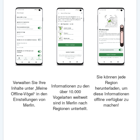
Sie können jede
Verwalten Sie Ihre
Region
Informationen zu den
Inhalte unter „Meine
herunterladen, um
über 10.000
Offline-Vögel“ in den
diese Informationen
Vogelarten weltweit
Einstellungen von
offline verfügbar zu
sind in Merlin nach
Merlin.
machen!
Regionen unterteilt.