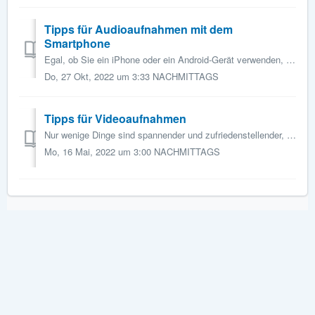
Tipps für Audioaufnahmen mit dem
Smartphone
Egal, ob Sie ein iPhone oder ein Android-Gerät verwenden, mit einer kostenlosen oder kostengünstigen Aufnahme-App und einer guten Methode können Sie mit ...
Do, 27 Okt, 2022 um 3:33 NACHMITTAGS
Tipps für Videoaufnahmen
Nur wenige Dinge sind spannender und zufriedenstellender, als die Schönheit und das Verhalten von Vögeln in einem gut gemachten Video festzuhalten. Gleichze...
Mo, 16 Mai, 2022 um 3:00 NACHMITTAGS