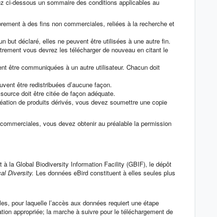
ez ci-dessous un sommaire des conditions applicables au
brement à des fins non commerciales, reliées à la recherche et
but déclaré, elles ne peuvent être utilisées à une autre fin.
utrement vous devrez les télécharger de nouveau en citant le
t être communiquées à un autre utilisateur. Chacun doit
vent être redistribuées d’aucune façon.
 source doit être citée de façon adéquate.
création de produits dérivés, vous devez soumettre une copie
s commerciales, vous devez obtenir au préalable la permission
à la Global Biodiversity Information Facility (GBIF),
le dépôt
al Diversity.
Les données eBird constituent à elles seules plus
les, pour laquelle l’accès aux données requiert une étape
sation appropriée; la marche à suivre pour le téléchargement de