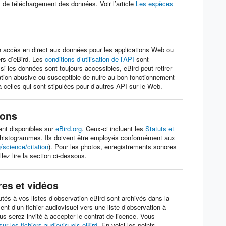
s de téléchargement des données. Voir l’article
Les espèces
n accès en direct aux données pour les applications Web ou
ers d’eBird. Les
conditions d’utilisation de l’API
sont
si les données sont toujours accessibles, eBird peut retirer
isation abusive ou susceptible de nuire au bon fonctionnement
à celles qui sont stipulées pour d’autres API sur le Web.
ions
ent disponibles sur
eBird.org
. Ceux-ci incluent les
Statuts et
 histogrammes. Ils doivent être employés conformément aux
g/science/citation
). Pour les photos, enregistrements sonores
lez lire la section ci-dessous.
res et vidéos
tés à vos listes d’observation eBird sont archivés dans la
ent d’un fichier audiovisuel vers une liste d’observation à
us serez invité à accepter le contrat de licence. Vous
sur les fichiers audiovisuels eBird
. En voici les points