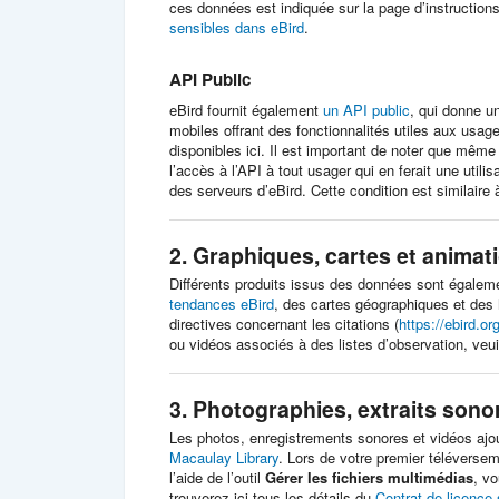
ces données est indiquée sur la page d’instruction
sensibles dans eBird
.
API Public
eBird fournit également
un API public
, qui donne u
mobiles offrant des fonctionnalités utiles aux usag
disponibles ici. Il est important de noter que même 
l’accès à l’API à tout usager qui en ferait une util
des serveurs d’eBird. Cette condition est similaire 
2. Graphiques, cartes et animat
Différents produits issus des données sont égalem
tendances eBird
, des cartes géographiques et des
directives concernant les citations (
https://ebird.or
ou vidéos associés à des listes d’observation, veuil
3.
Photographies, extraits sono
Les photos, enregistrements sonores et vidéos ajou
Macaulay Library
. Lors de votre premier téléversem
l’aide de l’outil
Gérer les fichiers multimédias
, vo
trouverez ici tous les détails du
Contrat de licence 