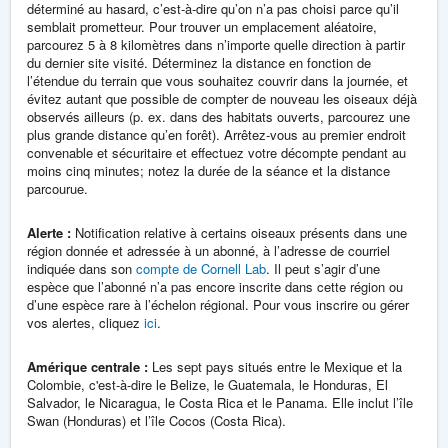
déterminé au hasard, c’est-à-dire qu’on n’a pas choisi parce qu’il
semblait prometteur. Pour trouver un emplacement aléatoire,
parcourez 5 à 8 kilomètres dans n’importe quelle direction à partir
du dernier site visité. Déterminez la distance en fonction de
l’étendue du terrain que vous souhaitez couvrir dans la journée, et
évitez autant que possible de compter de nouveau les oiseaux déjà
observés ailleurs (p. ex. dans des habitats ouverts, parcourez une
plus grande distance qu’en forêt). Arrêtez-vous au premier endroit
convenable et sécuritaire et effectuez votre décompte pendant au
moins cinq minutes; notez la durée de la séance et la distance
parcourue.
Alerte :
Notification relative à certains oiseaux présents dans une
région donnée et adressée à un abonné, à l’adresse de courriel
indiquée dans son
compte de Cornell Lab
. Il peut s’agir d’une
espèce que l’abonné n’a pas encore inscrite dans cette région ou
d’une espèce rare à l’échelon régional. Pour vous inscrire ou gérer
vos alertes, cliquez
ici
.
Amérique centrale :
Les sept pays situés entre le Mexique et la
Colombie, c'est-à-dire le Belize, le Guatemala, le Honduras, El
Salvador, le Nicaragua, le Costa Rica et le Panama. Elle inclut l’île
Swan (Honduras) et l’île Cocos (Costa Rica).