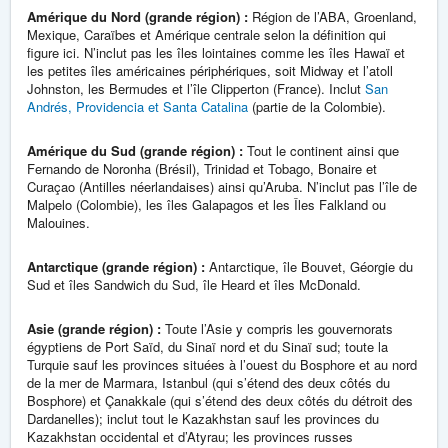
Amérique du Nord (grande région) :
Région de l’ABA, Groenland,
Mexique, Caraïbes et Amérique centrale selon la définition qui
figure ici. N’inclut pas les îles lointaines comme les îles Hawaï et
les petites îles américaines périphériques, soit Midway et l’atoll
Johnston, les Bermudes et l’île Clipperton (France). Inclut
San
Andrés, Providencia et Santa Catalina
(partie de la Colombie).
Amérique du Sud (grande région) :
Tout le continent ainsi que
Fernando de Noronha (Brésil), Trinidad et Tobago, Bonaire et
Curaçao (Antilles néerlandaises) ainsi qu’Aruba. N’inclut pas l’île de
Malpelo (Colombie), les îles Galapagos et les Îles Falkland ou
Malouines.
Antarctique (grande région) :
Antarctique, île Bouvet, Géorgie du
Sud et îles Sandwich du Sud, île Heard et îles McDonald.
Asie (grande région) :
Toute l’Asie y compris les gouvernorats
égyptiens de Port Saïd, du Sinaï nord et du Sinaï sud; toute la
Turquie sauf les provinces situées à l’ouest du Bosphore et au nord
de la mer de Marmara, Istanbul (qui s’étend des deux côtés du
Bosphore) et Çanakkale (qui s’étend des deux côtés du détroit des
Dardanelles); inclut tout le Kazakhstan sauf les provinces du
Kazakhstan occidental et d’Atyrau; les provinces russes