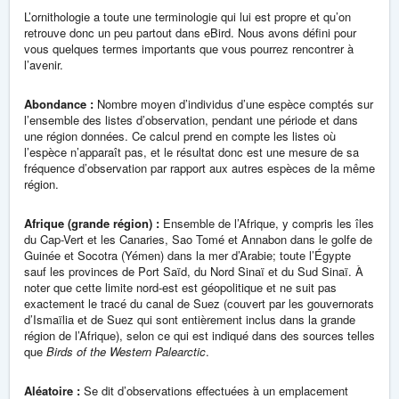
L’ornithologie a toute une terminologie qui lui est propre et qu’on
retrouve donc un peu partout dans eBird. Nous avons défini pour
vous quelques termes importants que vous pourrez rencontrer à
l’avenir.
Abondance :
Nombre moyen d’individus d’une espèce comptés sur
l’ensemble des listes d’observation, pendant une période et dans
une région données. Ce calcul prend en compte les listes où
l’espèce n’apparaît pas, et le résultat donc est une mesure de sa
fréquence d’observation par rapport aux autres espèces de la même
région.
Afrique (grande région) :
Ensemble de l’Afrique, y compris les îles
du Cap-Vert et les Canaries, Sao Tomé et Annabon dans le golfe de
Guinée et Socotra (Yémen) dans la mer d’Arabie; toute l’Égypte
sauf les provinces de Port Saïd, du Nord Sinaï et du Sud Sinaï. À
noter que cette limite nord-est est géopolitique et ne suit pas
exactement le tracé du canal de Suez (couvert par les gouvernorats
d’Ismaïlia et de Suez qui sont entièrement inclus dans la grande
région de l’Afrique), selon ce qui est indiqué dans des sources telles
que
Birds of the Western Palearctic
.
Aléatoire :
Se dit d’observations effectuées à un emplacement