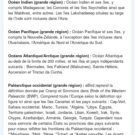
Océan Indien (grande région) :
Océan Indien et ses îles, y
compris Madagascar, les Comores et les îles Seychelles ainsi que
les Maldives, entre autres. Les îles Lakshadweep situées au large
de l’Inde sont incluses dans l’Asie.
Océan Pacifique (grande région) :
Océan Pacifique et ses îles, y
compris la Nouvelle-Zélande, à l’exception des îles incluses dans
l’Australasie, l’Amérique du Nord et l’Amérique du Sud.
Océans Atlantique/Arctique (grande région) :
Océan Atlantique
au-delà de la limite de 200 milles, et les îles et pays indépendants
suivants : Bermudes, îles Falkland (Malouines), Sainte-Hélène,
Ascension et Tristan da Cunha.
Paléarctique occidental (grande région) :
eBird reprend la
définition donnée par Cramp et Simmons dans
Birds of the Western
Palearctic
(BWP). Comprend toute l’Europe selon la définition qui
figure ici ainsi que les îles Canaries et les pays suivants : Cap-Vert,
Sahara occidental, Maroc, Tunisie, *Algérie, *Libye, Égypte,
Territoire palestinien, Israël, Jordanie, Liban, Koweït, Irak, Syrie,
Chypre, Azerbaïdjan, Arménie, Géorgie, Turquie. Cependant nous
nous servons de certains États ou provinces des pays suivants
pour mieux refléter les frontières du Paléarctique occidental :
**Mauritanie, *Mali, *Niger, *Tchad, et *Arabie saoudite. Les écarts