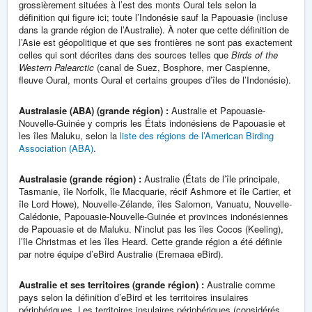
grossièrement situées à l’est des monts Oural tels selon la
définition qui figure ici; toute l’Indonésie sauf la Papouasie (incluse
dans la grande région de l’Australie). À noter que cette définition de
l’Asie est géopolitique et que ses frontières ne sont pas exactement
celles qui sont décrites dans des sources telles que
Birds of the
Western Palearctic
(canal de Suez, Bosphore, mer Caspienne,
fleuve Oural, monts Oural et certains groupes d’îles de l’Indonésie).
Australasie (ABA) (grande région) :
Australie et Papouasie-
Nouvelle-Guinée y compris les États indonésiens de Papouasie et
les îles Maluku, selon la
liste des régions de l’American Birding
Association (ABA)
.
Australasie (grande région) :
Australie (États de l’île principale,
Tasmanie, île Norfolk, île Macquarie, récif Ashmore et île Cartier, et
île Lord Howe), Nouvelle-Zélande, îles Salomon, Vanuatu, Nouvelle-
Calédonie, Papouasie-Nouvelle-Guinée et provinces indonésiennes
de Papouasie et de Maluku. N’inclut pas les îles Cocos (Keeling),
l’île Christmas et les îles Heard. Cette grande région a été définie
par notre équipe d’eBird Australie (Eremaea eBird).
Australie et ses territoires (grande région) :
Australie comme
pays selon la définition d’eBird et les territoires insulaires
périphériques. Les territoires insulaires périphériques (considérés