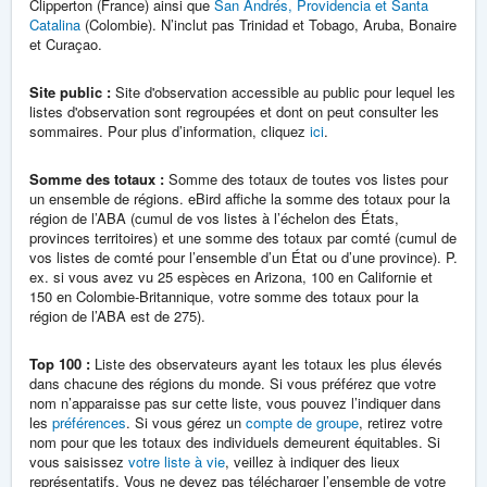
Clipperton (France) ainsi que
San Andrés, Providencia et Santa
Catalina
(Colombie). N’inclut pas Trinidad et Tobago, Aruba, Bonaire
et Curaçao.
Site public :
Site d'observation accessible au public pour lequel les
listes d'observation sont regroupées et dont on peut consulter les
sommaires. Pour plus d’information, cliquez
ici
.
Somme des totaux :
Somme des totaux de toutes vos listes pour
un ensemble de régions. eBird affiche la somme des totaux pour la
région de l’ABA (cumul de vos listes à l’échelon des États,
provinces territoires) et une somme des totaux par comté (cumul de
vos listes de comté pour l’ensemble d’un État ou d’une province). P.
ex. si vous avez vu 25 espèces en Arizona, 100 en Californie et
150 en Colombie-Britannique, votre somme des totaux pour la
région de l’ABA est de 275).
Top 100 :
Liste des observateurs ayant les totaux les plus élevés
dans chacune des régions du monde. Si vous préférez que votre
nom n’apparaisse pas sur cette liste, vous pouvez l’indiquer dans
les
préférences
. Si vous gérez un
compte de groupe
, retirez votre
nom pour que les totaux des individuels demeurent équitables. Si
vous saisissez
votre liste à vie
, veillez à indiquer des lieux
représentatifs. Vous ne devez pas télécharger l’ensemble de votre