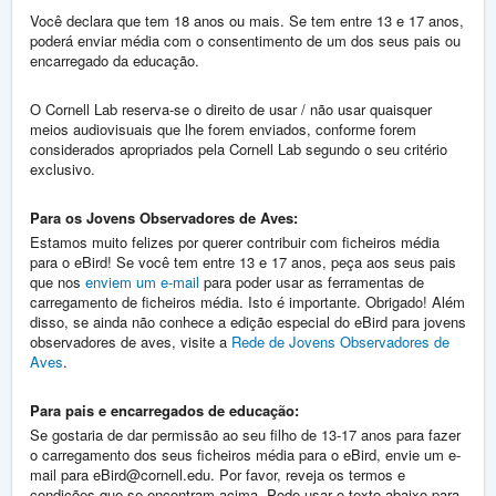
Você declara que tem 18 anos ou mais. Se tem entre 13 e 17 anos,
poderá enviar média com o consentimento de um dos seus pais ou
encarregado da educação.
O Cornell Lab reserva-se o direito de usar / não usar quaisquer
meios audiovisuais que lhe forem enviados, conforme forem
considerados apropriados pela Cornell Lab segundo o seu critério
exclusivo.
Para os Jovens Observadores de Aves:
Estamos muito felizes por querer contribuir com ficheiros média
para o eBird! Se você tem entre 13 e 17 anos, peça aos seus pais
que nos
enviem um e-mail
para poder usar as ferramentas de
carregamento de ficheiros média. Isto é importante. Obrigado! Além
disso, se ainda não conhece a edição especial do eBird para jovens
observadores de aves, visite a
Rede de Jovens Observadores de
Aves
.
Para pais e encarregados de educação:
Se gostaria de dar permissão ao seu filho de 13-17 anos para fazer
o carregamento dos seus ficheiros média para o eBird, envie um e-
mail para eBird@cornell.edu. Por favor, reveja os termos e
condições que se encontram acima. Pode usar o texto abaixo para