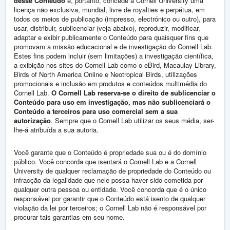
desse Conteúdo
e, portanto, concede à Cornell University uma
licença não exclusiva, mundial, livre de royalties e perpétua, em
todos os meios de publicação (impresso, electrónico ou outro), para
usar, distribuir, sublicenciar (veja abaixo), reproduzir, modificar,
adaptar e exibir publicamente o Conteúdo para quaisquer fins que
promovam a missão educacional e de investigação do Cornell Lab.
Estes fins podem incluir (sem limitações) a investigação científica,
a exibição nos sites do Cornell Lab como o eBird, Macaulay Library,
Birds of North America Online e Neotropical Birds, utilizações
promocionais e inclusão em produtos e conteúdos multimédia do
Cornell Lab.
O Cornell Lab reserva-se o direito de sublicenciar o
Conteúdo para uso em investigação, mas não sublicenciará o
Conteúdo a terceiros para uso comercial sem a sua
autorização
. Sempre que o Cornell Lab utilizar os seus média, ser-
lhe-á atribuída a sua autoria.
Você garante que o Conteúdo é propriedade sua ou é do domínio
público. Você concorda que isentará o Cornell Lab e a Cornell
University de qualquer reclamação de propriedade do Conteúdo ou
infracção da legalidade que nele possa haver sido cometida por
qualquer outra pessoa ou entidade. Você concorda que é o único
responsável por garantir que o Conteúdo está isento de qualquer
violação da lei por terceiros; o Cornell Lab não é responsável por
procurar tais garantias em seu nome.