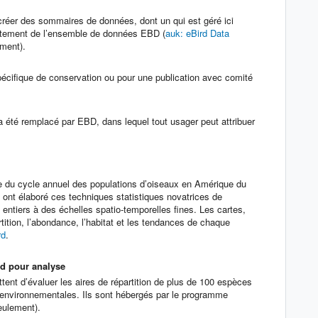
r créer des sommaires de données, dont un qui est géré ici
aitement de l’ensemble de données EBD (
auk: eBird Data
ement).
spécifique de conservation ou pour une publication avec comité
 été remplacé par EBD, dans lequel tout usager peut attribuer
le du cycle annuel des populations d’oiseaux en Amérique du
 ont élaboré ces techniques statistiques novatrices de
entiers à des échelles spatio-temporelles fines. Les cartes,
rtition, l’abondance, l’habitat et les tendances de chaque
rd
.
rd pour analyse
ent d’évaluer les aires de répartition de plus de 100 espèces
s environnementales. Ils sont hébergés par le programme
eulement).