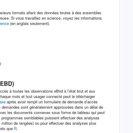
usieurs formats allant des données brutes à des ensembles
ureuse. Si vous travaillez en science, voyez les informations
cience
(en anglais seulement).
d
(EBD)
cès à toutes les observations eBird à l’état brut et aux
chaque mois et tout usager connecté peut le télécharger
ase
après avoir rempli un formulaire de demande d’accès
es demandes sont généralement approuvées dans un délai de
avec les documents connexes sous forme de tableau qui peut
es programmes semblables puissent effectuer des analyses
 million de rangées) ou pour effectuer des analyses plus
tels que
R
.