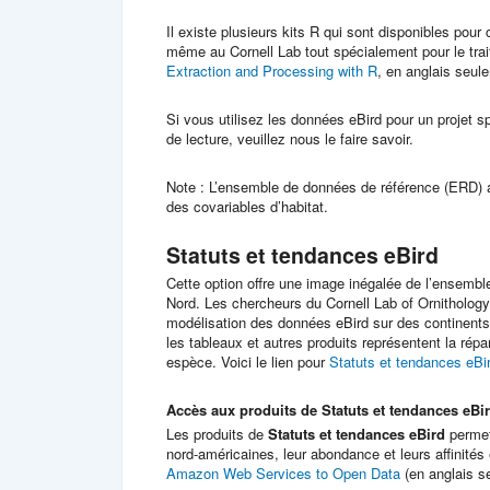
Il existe plusieurs kits R qui sont disponibles pou
même au Cornell Lab tout spécialement pour le tr
Extraction and Processing with R
, en anglais seul
Si vous utilisez les données eBird pour un projet 
de lecture, veuillez nous le faire savoir.
Note : L’ensemble de données de référence (ERD) a
des covariables d’habitat.
Statuts et tendances eBird
Cette option offre une image inégalée de l’ensemb
Nord. Les chercheurs du Cornell Lab of Ornithology
modélisation des données eBird sur des continents 
les tableaux et autres produits représentent la répa
espèce. Voici le lien pour
Statuts et tendances eBi
Accès aux produits de Statuts et tendances eBi
Les produits de
Statuts et tendances eBird
permett
nord-américaines, leur abondance et leurs affinité
Amazon Web Services to Open Data
(en anglais s