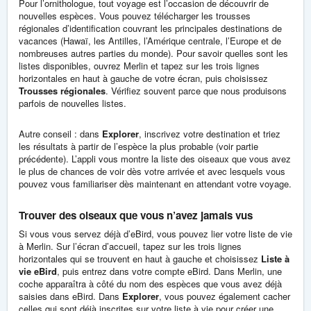
Pour l’ornithologue, tout voyage est l’occasion de découvrir de
nouvelles espèces. Vous pouvez télécharger les trousses
régionales d’identification couvrant les principales destinations de
vacances (Hawaï, les Antilles, l’Amérique centrale, l’Europe et de
nombreuses autres parties du monde). Pour savoir quelles sont les
listes disponibles, ouvrez Merlin et tapez sur les trois lignes
horizontales en haut à gauche de votre écran, puis choisissez
Trousses régionales
. Vérifiez souvent parce que nous produisons
parfois de nouvelles listes.
Autre conseil : dans
Explorer
, inscrivez votre destination et triez
les résultats à partir de l’espèce la plus probable (voir partie
précédente). L’appli vous montre la liste des oiseaux que vous avez
le plus de chances de voir dès votre arrivée et avec lesquels vous
pouvez vous familiariser dès maintenant en attendant votre voyage.
Trouver des oiseaux que vous n’avez jamais vus
Si vous vous servez déjà d’eBird, vous pouvez lier votre liste de vie
à Merlin. Sur l’écran d’accueil, tapez sur les trois lignes
horizontales qui se trouvent en haut à gauche et choisissez
Liste à
vie eBird
, puis entrez dans votre compte eBird. Dans Merlin, une
coche apparaîtra à côté du nom des espèces que vous avez déjà
saisies dans eBird. Dans
Explorer
, vous pouvez également cacher
celles qui sont déjà inscrites sur votre liste à vie pour créer une