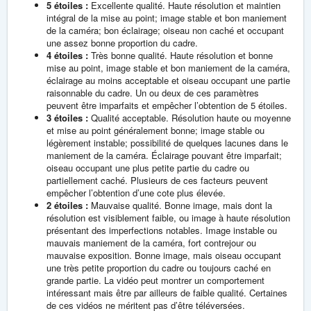
5 étoiles :
Excellente qualité. Haute résolution et maintien
intégral de la mise au point; image stable et bon maniement
de la caméra; bon éclairage; oiseau non caché et occupant
une assez bonne proportion du cadre.
4 étoiles :
Très bonne qualité. Haute résolution et bonne
mise au point, image stable et bon maniement de la caméra,
éclairage au moins acceptable et oiseau occupant une partie
raisonnable du cadre. Un ou deux de ces paramètres
peuvent être imparfaits et empêcher l’obtention de 5 étoiles.
3 étoiles :
Qualité acceptable. Résolution haute ou moyenne
et mise au point généralement bonne; image stable ou
légèrement instable; possibilité de quelques lacunes dans le
maniement de la caméra. Éclairage pouvant être imparfait;
oiseau occupant une plus petite partie du cadre ou
partiellement caché. Plusieurs de ces facteurs peuvent
empêcher l’obtention d’une cote plus élevée.
2 étoiles :
Mauvaise qualité. Bonne image, mais dont la
résolution est visiblement faible, ou image à haute résolution
présentant des imperfections notables. Image instable ou
mauvais maniement de la caméra, fort contrejour ou
mauvaise exposition. Bonne image, mais oiseau occupant
une très petite proportion du cadre ou toujours caché en
grande partie. La vidéo peut montrer un comportement
intéressant mais être par ailleurs de faible qualité. Certaines
de ces vidéos ne méritent pas d’être téléversées.