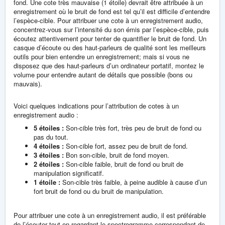
fond. Une cote très mauvaise (1 étoile) devrait être attribuée à un
enregistrement où le bruit de fond est tel qu’il est difficile d’entendre
l’espèce-cible. Pour attribuer une cote à un enregistrement audio,
concentrez-vous sur l’intensité du son émis par l’espèce-cible, puis
écoutez attentivement pour tenter de quantifier le bruit de fond. Un
casque d’écoute ou des haut-parleurs de qualité sont les meilleurs
outils pour bien entendre un enregistrement; mais si vous ne
disposez que des haut-parleurs d’un ordinateur portatif, montez le
volume pour entendre autant de détails que possible (bons ou
mauvais).
Voici quelques indications pour l’attribution de cotes à un
enregistrement audio :
5 étoiles :
Son-cible très fort, très peu de bruit de fond ou
pas du tout.
4 étoiles :
Son-cible fort, assez peu de bruit de fond.
3 étoiles :
Bon son-cible, bruit de fond moyen.
2 étoiles :
Son-cible faible, bruit de fond ou bruit de
manipulation significatif.
1 étoile :
Son-cible très faible, à peine audible à cause d’un
fort bruit de fond ou du bruit de manipulation.
Pour attribuer une cote à un enregistrement audio, il est préférable
de l’écouter tout en regardant le spectrogramme correspondant de