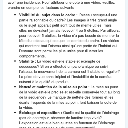
avoir une incidence. Pour attribuer une cote à une vidéo, veuillez
prendre en compte les facteurs suivants :
Visibilité du sujet dans le cadre :
L’oiseau occupe-t-il une
partie raisonnable du cadre? Les images à très grand angle
où le sujet apparaît petit sont tout de même utiles, mais
elles ne devraient jamais recevoir 4 ou 5 étoiles. Par ailleurs,
pour recevoir 5 étoiles, la vidéo n’a pas besoin de montrer la
tête d’un oiseau qui occupe l’ensemble du cadre. Les vidéos
qui montrent tout l’oiseau ainsi qu’une partie de l’habitat qui
l’entoure sont parmi les plus utiles pour illustrer les
comportements.
Stabilité :
La vidéo est-elle stable et exempte de
secousses? Si on a effectué un panoramique ou suivi
l’oiseau, le mouvement de la caméra est-il stable et régulier?
La prise de vue sans trépied et l’instabilité de la caméra
nuisent à la qualité du produit.
Netteté et maintien de la mise au point :
La mise au point
de la vidéo est-elle précise et est-elle conservée tout au long
de la séquence? Le manque de netteté des formes et les
écarts fréquents de la mise au point font baisser la cote de
la vidéo.
Éclairage et exposition :
Quelle est la qualité de l’éclairage
(pas de contrejour, absence de lumière trop vive)?
L’exposition est-elle bien ajustée en fonction de l’éclairage
(pas de surexposition ou de sous-exposition)?